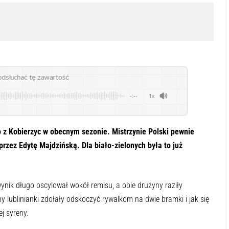
odsłuchać tę zawartość
-:--
1x
 z Kobierzyc w obecnym sezonie. Mistrzynie Polski pewnie
zez Edytę Majdzińską. Dla biało-zielonych była to już
nik długo oscylował wokół remisu, a obie drużyny raziły
y lublinianki zdołały odskoczyć rywalkom na dwie bramki i jak się
j syreny.