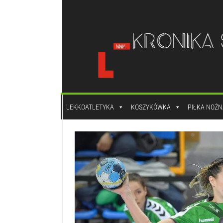
do
treści
LEKKOATLETYKA
KOSZYKÓWKA
PIŁKA NOŻN