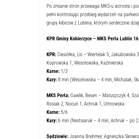
Po zmianie stron przewaga MKS-u wzrosła i pod
pełni kontrolując przebieg wydarzeń na parkiec
grupy kibiców z Lublina, którym serdecznie dzi
KPR Gminy Kobierzyce – MKS Perła Lublin 16:
KPR:
Ciesiółka, Lis – Wiertelak 5, Jakubowska 3
Koprowska 1, Wesołowska, Kaźmierska
Karne:
1/3
Kary:
8 min (Wesołowska – 4 min, Michalak, Sk
MKS Perła:
Gawlik, Besen – Matuszczyk 4, Szar
Rosiak 2, Nocuń 1, Achruk 1, Urtnowska
Karne:
5/6
Kary:
6 min (Nestsiaruk – 4 min, Achruk – po 2
Sędziowie:
Joanna Brehmer, Agnieszka Skowr