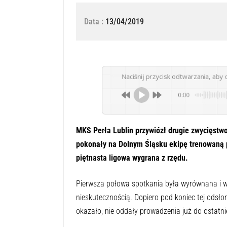
Data :
13/04/2019
Naciśnij przycisk odtwarzania, aby 
0:00
MKS Perła Lublin przywiózł drugie zwycięstwo
pokonały na Dolnym Śląsku ekipę trenowaną pr
piętnasta ligowa wygrana z rzędu.
Pierwsza połowa spotkania była wyrównana i wy
nieskutecznością. Dopiero pod koniec tej odsłon
okazało, nie oddały prowadzenia już do ostatnie