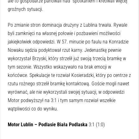
ale to gospodarze panowali nad spotkaniem i kreowali więcej
groźnych sytuacji.
Po zmianie stron dominacja drużyny z Lublina trwała. Rywale
byli zamknięci na własnej połowie i pozbawieni możliwości
jakiejkolwiek odpowiedzi. W 57. minucie po faulu na Konradzie
Nowaku sędzia podyktował rzut karny. Jedenastkę pewnie
wykorzystał Brzyski, który strzelił już swoją trzecią bramkę w
tym sezonie. Wszystko wskazywało na brak emocji w
końcówce. Spekulacje te rozwiał Kosieradzki, który po centrze z
rzutu rożnego strzelił bramkę kontaktową. Goście mogli nawet
wyrównać, ale nie wykorzystali swojej sytuacji, w odpowiedzi
Motor podwyższył na 3:1 i tym samym rozwiał wszelkie
wątpliwości co do wyniku.
Motor Lublin – Podlasie Biała Podlaska
3:1 (1:0)