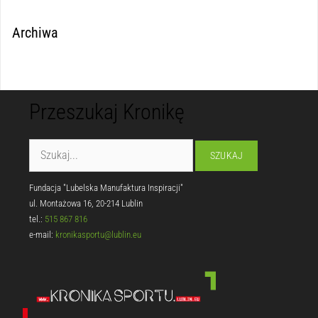
Archiwa
Przeszukaj Kronikę
Fundacja "Lubelska Manufaktura Inspiracji"
ul. Montażowa 16, 20-214 Lublin
tel.:
515 867 816
e-mail:
kronikasportu@lublin.eu