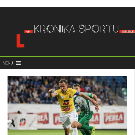
do
treści
MENU