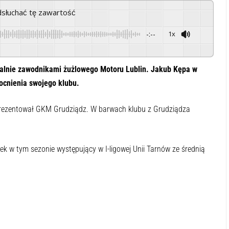
odsłuchać tę zawartość
-:--
1x
Powered By
GSpeech
cjalnie zawodnikami żużlowego Motoru Lublin. Jakub Kępa w
ocnienia swojego klubu.
rezentował GKM Grudziądz. W barwach klubu z Grudziądza
tek w tym sezonie występujący w I-ligowej Unii Tarnów ze średnią