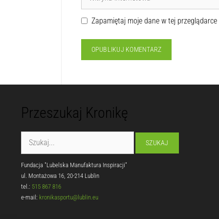
Zapamiętaj moje dane w tej przeglądarce
Przeszukaj Kronikę
Fundacja "Lubelska Manufaktura Inspiracji"
ul. Montażowa 16, 20-214 Lublin
tel.:
515 867 816
e-mail:
kronikasportu@lublin.eu