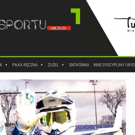
A
PIŁKA RĘCZNA
ŻUŻEL
SIATKÓWKA
INNE DYSCYPLINY I WY