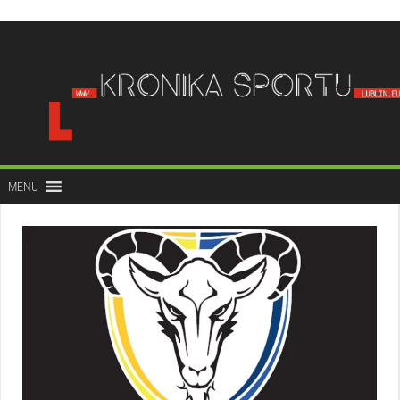
do
treści
MENU