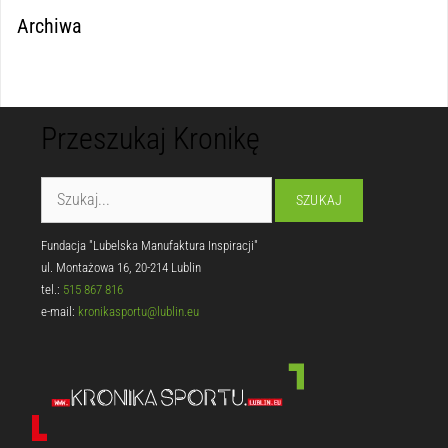
Archiwa
Przeszukaj Kronikę
Fundacja "Lubelska Manufaktura Inspiracji"
ul. Montażowa 16, 20-214 Lublin
tel.:
515 867 816
e-mail:
kronikasportu@lublin.eu