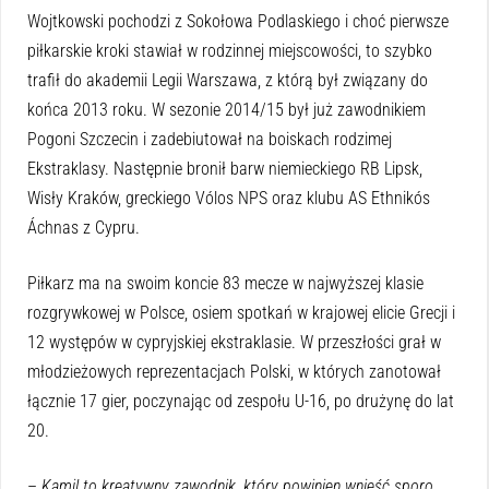
Wojtkowski pochodzi z Sokołowa Podlaskiego i choć pierwsze
piłkarskie kroki stawiał w rodzinnej miejscowości, to szybko
trafił do akademii Legii Warszawa, z którą był związany do
końca 2013 roku. W sezonie 2014/15 był już zawodnikiem
Pogoni Szczecin i zadebiutował na boiskach rodzimej
Ekstraklasy. Następnie bronił barw niemieckiego RB Lipsk,
Wisły Kraków, greckiego Vólos NPS oraz klubu AS Ethnikós
Áchnas z Cypru.
Piłkarz ma na swoim koncie 83 mecze w najwyższej klasie
rozgrywkowej w Polsce, osiem spotkań w krajowej elicie Grecji i
12 występów w cypryjskiej ekstraklasie. W przeszłości grał w
młodzieżowych reprezentacjach Polski, w których zanotował
łącznie 17 gier, poczynając od zespołu U-16, po drużynę do lat
20.
–
Kamil to kreatywny zawodnik, który powinien wnieść sporo