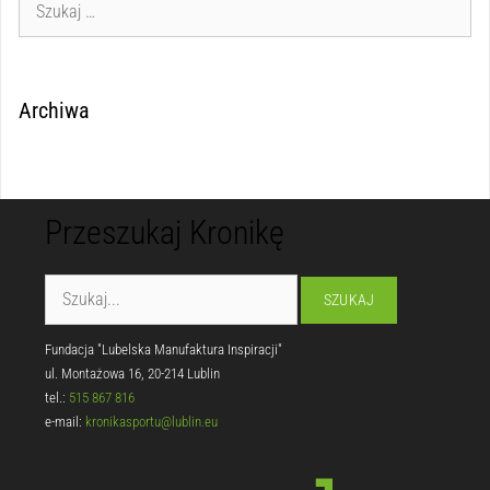
Archiwa
Przeszukaj Kronikę
Fundacja "Lubelska Manufaktura Inspiracji"
ul. Montażowa 16, 20-214 Lublin
tel.:
515 867 816
e-mail:
kronikasportu@lublin.eu