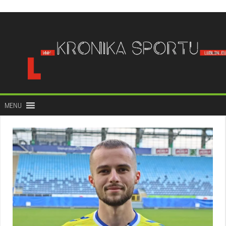
do
treści
MENU