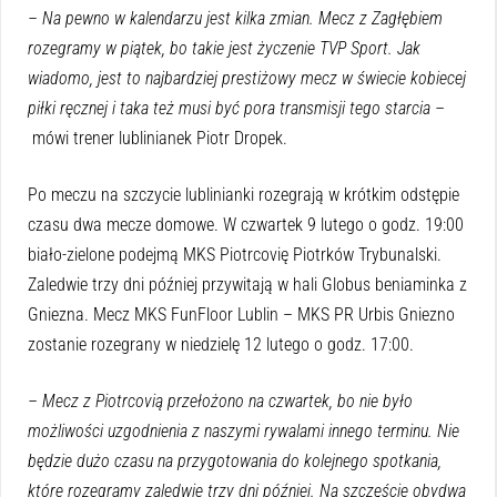
– Na pewno w kalendarzu jest kilka zmian. Mecz z Zagłębiem
rozegramy w piątek, bo takie jest życzenie TVP Sport. Jak
wiadomo, jest to najbardziej prestiżowy mecz w świecie kobiecej
piłki ręcznej i taka też musi być pora transmisji tego starcia –
mówi trener lublinianek Piotr Dropek.
Po meczu na szczycie lublinianki rozegrają w krótkim odstępie
czasu dwa mecze domowe. W czwartek 9 lutego o godz. 19:00
biało-zielone podejmą MKS Piotrcovię Piotrków Trybunalski.
Zaledwie trzy dni później przywitają w hali Globus beniaminka z
Gniezna. Mecz MKS FunFloor Lublin – MKS PR Urbis Gniezno
zostanie rozegrany w niedzielę 12 lutego o godz. 17:00.
– Mecz z Piotrcovią przełożono na czwartek, bo nie było
możliwości uzgodnienia z naszymi rywalami innego terminu. Nie
będzie dużo czasu na przygotowania do kolejnego spotkania,
które rozegramy zaledwie trzy dni później. Na szczęście obydwa