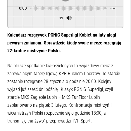
0:00
-:--
1x
Powered By
GSpeech
Kalendarz rozgrywek PGNiG Superligi Kobiet na luty uległ
pewnym zmianom. Sprawdźcie kiedy swoje mecze rozegrają
22-krotne mistrzynie Polski.
Najbliższe spotkanie biało-zielonych to wyjazdowy mecz z
zamykającym tabelę ligową KPR Ruchem Chorzów. To starcie
zostanie rozegrane 28 stycznia o godzinie 20:00. Kolejny
wyjazd już sześć dni później. Klasyk PGNiG Superligi, czyli
starcie MKS Zagłębie Lubin – MKS FunFloor Lublin
zaplanowano na piątek 3 lutego. Konfrontacja mistrzyń i
wicemistrzyń Polski rozpocznie się o godzinie 18:00, a
transmisję „na żywo” przeprowadzi TVP Sport.