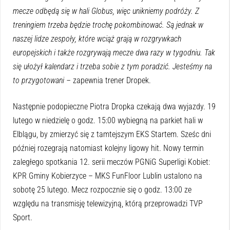
mecze odbędą się w hali Globus, więc unikniemy podróży. Z
treningiem trzeba będzie trochę pokombinować. Są jednak w
naszej lidze zespoły, które wciąż grają w rozgrywkach
europejskich i także rozgrywają mecze dwa razy w tygodniu. Tak
się ułożył kalendarz i trzeba sobie z tym poradzić. Jesteśmy na
to przygotowani –
zapewnia trener Dropek.
Następnie podopieczne Piotra Dropka czekają dwa wyjazdy. 19
lutego w niedzielę o godz. 15:00 wybiegną na parkiet hali w
Elblągu, by zmierzyć się z tamtejszym EKS Startem. Sześc dni
później rozegrają natomiast kolejny ligowy hit. Nowy termin
zaległego spotkania 12. serii meczów PGNiG Superligi Kobiet:
KPR Gminy Kobierzyce – MKS FunFloor Lublin ustalono na
sobotę 25 lutego. Mecz rozpocznie się o godz. 13:00 ze
względu na transmisję telewizyjną, którą przeprowadzi TVP
Sport.