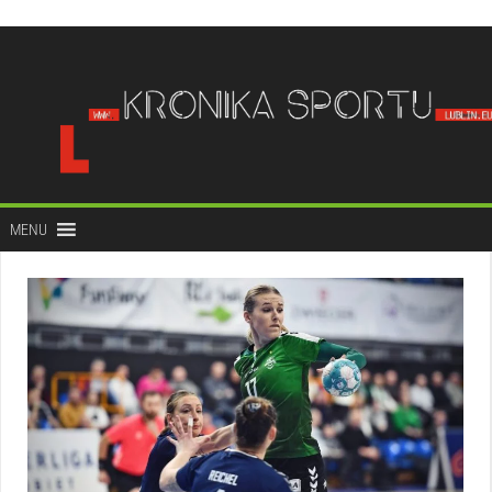
do
treści
MENU