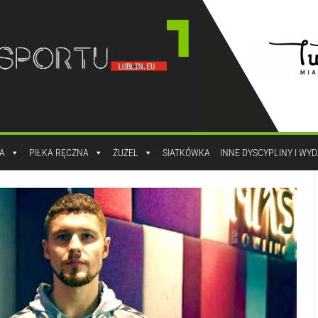
A
PIŁKA RĘCZNA
ŻUŻEL
SIATKÓWKA
INNE DYSCYPLINY I WY