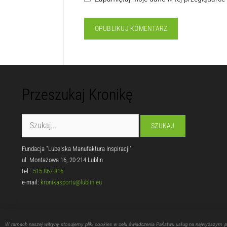
Przeszukaj Kronikę
Fundacja "Lubelska Manufaktura Inspiracji"
ul. Montażowa 16, 20-214 Lublin
tel.:
515 867 816
e-mail:
kronikasportu@lublin.eu
W ramach naszej witryny stosujemy pliki cookies w celu świadczenia Państwu usług na najwyższym 