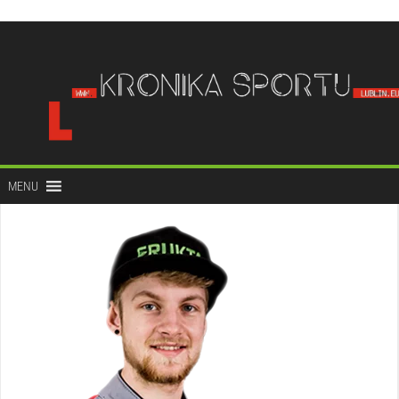
do
treści
MENU