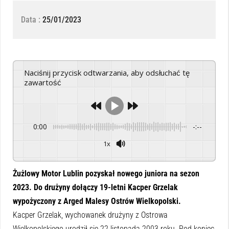
Data :
25/01/2023
Naciśnij przycisk odtwarzania, aby odsłuchać tę
zawartość
0:00
-:--
1x
Powered By
GSpeech
Żużlowy Motor Lublin pozyskał nowego juniora na sezon
2023. Do drużyny dołączy 19-letni Kacper Grzelak
wypożyczony z Arged Malesy Ostrów Wielkopolski.
Kacper Grzelak, wychowanek drużyny z Ostrowa
Wielkopolskiego urodził się 22 listopada 2003 roku. Pod koniec