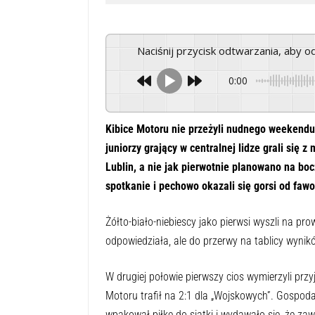
Naciśnij przycisk odtwarzania, aby 
0:00
Kibice Motoru nie przeżyli nudnego weekendu. 
juniorzy grający w centralnej lidze grali się
Lublin, a nie jak pierwotnie planowano na bo
spotkanie i pechowo okazali się gorsi od fawo
Żółto-biało-niebiescy jako pierwsi wyszli na 
odpowiedziała, ale do przerwy na tablicy wynikó
W drugiej połowie pierwszy cios wymierzyli pr
Motoru trafił na 2:1 dla „Wojskowych”. Gospodar
wpakował piłkę do siatki i wydawało się, że za