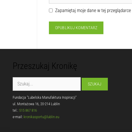
Zapamiętaj moje dane w tej przeglądarce
Przeszukaj Kronikę
Fundacja "Lubelska Manufaktura Inspiracji"
ul. Montażowa 16, 20-214 Lublin
tel.:
515 867 816
e-mail:
kronikasportu@lublin.eu