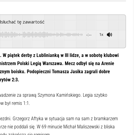
odsłuchać tę zawartość
-:--
1x
Powered By
GSpeech
W piątek derby z Lublinianką w III lidze, a w sobotę klubowi
 z mistrzem Polski Legią Warszawa. Mecz odbył się na Arenie
cznym boisku. Podopieczni Tomasza Jasika zagrali dobre
rytów 2:3.
prowadzenie za sprawą Szymona Kamińskiego. Legia szybko
w był remis 1:1.
zyjezdni. Grzegorz Aftyka w sytuacja sam na sam z bramkarzem
ze nie poddali się. W 69 minucie Michał Maliszewski z bliska
wody zakończą się remisem.