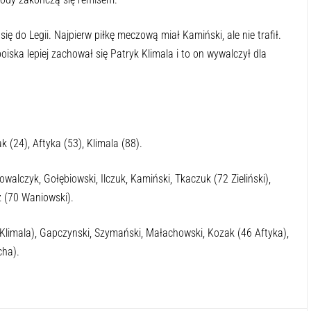
ę do Legii. Najpierw piłkę meczową miał Kamiński, ale nie trafił.
boiska lepiej zachował się Patryk Klimala i to on wywalczył dla
 (24), Aftyka (53), Klimala (88).
walczyk, Gołębiowski, Ilczuk, Kamiński, Tkaczuk (72 Zieliński),
 (70 Waniowski).
 Klimala), Gapczynski, Szymański, Małachowski, Kozak (46 Aftyka),
cha).