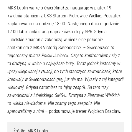
MKS Lublin walkę o ćwierćfinał zainauguruje w piątek 19
kwietnia starciem z UKS Startem Pietrowice Wielkie. Początek
zaplanowano na godzinę 18:00. Następnego dnia o godzinie
17:00 lublinianki staną naprzeciwko ekipy SPR Gdynia.
Lubelskie zmagania zakończą w niedzielne południe
spotkaniem z MKS Victorią Świebodzice.
– Świebodzice to
tegoroczny mistrz Polski Juniorek. Często konfrontujemy się z
tą drużyną w walce o najwyższe laury. Teraz jednak jesteśmy w
uprzywilejowanej sytuacji, bo tych starszych zawodniczek, które
kreowały w Świebodzicach grę, już nie ma. Wyszły z tej kategorii
wiekowej. Gdynia natomiast to fajny zespół. Są tam trzy
zawodniczki z lubelskiego SMS-u. Drużyna z Pietrowic Wielkich
to wielka niewiadoma. Nie znamy tego zespołu. Nie
sparowaliśmy z nimi –
podsumowuje trener Wojciech Bracław.
Źródło: MKS Lublin