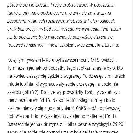
połowie się nie układał. Presja zrobiła swoje. W poprzednim
turnieju, gdy moje podopieczne mierzyły się ze starszymi
zespołami w ramach rozgrywek Mistrzostw Polski Juniorek,
grały bez presji i nikt od nich niczego nie wymagał. Tym razem
już to obciążenie było widoczne. Ja oczywiście staram się
tonować te nastroje –
mówi szkoleniowiec zespołu z Lublina.
Kolejnym rywalem MKS-u był zawsze mocny MTS Kwidzyn.
Tym razem jednak od początku tego spotkania jasne było, kto
na koniec cieszyć się będzie z wygranej. Po dziesięciu minutach
młode lublinianki wypracowały sobie przewagę na poziomie
sześciu goli (8:2). Do przerwy prowadziły 16:8, by zakończyć
mecz rezultatem 34:18. Na koniec łódzkiego turnieju biało-
zielone mierzyły się z gospodyniami. ChKS Łódź po pierwszej
połowie tracił do przyjezdnych tylko jedno trafienie (10:11).
Ostatecznie jednak drużyna z Lublina pewnie zwyciężyła 29:20 i
zapewniła sobie rolę gospodarza w kolejnej fazie rozgrywek.