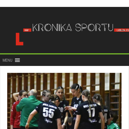
do
treści
MENU