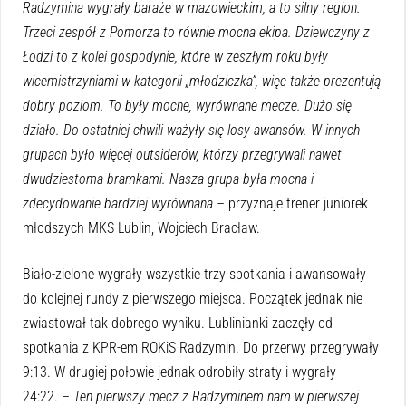
Radzymina wygrały baraże w mazowieckim, a to silny region.
Trzeci zespół z Pomorza to równie mocna ekipa. Dziewczyny z
Łodzi to z kolei gospodynie, które w zeszłym roku były
wicemistrzyniami w kategorii „młodziczka”, więc także prezentują
dobry poziom. To były mocne, wyrównane mecze. Dużo się
działo. Do ostatniej chwili ważyły się losy awansów. W innych
grupach było więcej outsiderów, którzy przegrywali nawet
dwudziestoma bramkami. Nasza grupa była mocna i
zdecydowanie bardziej wyrównana –
przyznaje trener juniorek
młodszych MKS Lublin, Wojciech Bracław.
Biało-zielone wygrały wszystkie trzy spotkania i awansowały
do kolejnej rundy z pierwszego miejsca. Początek jednak nie
zwiastował tak dobrego wyniku. Lublinianki zaczęły od
spotkania z KPR-em ROKiS Radzymin. Do przerwy przegrywały
9:13. W drugiej połowie jednak odrobiły straty i wygrały
24:22.
– Ten pierwszy mecz z Radzyminem nam w pierwszej