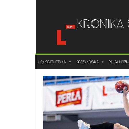
do
treści
LEKKOATLETYKA
KOSZYKÓWKA
PIŁKA NOŻN