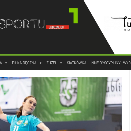
A
PIŁKA RĘCZNA
ŻUŻEL
SIATKÓWKA
INNE DYSCYPLINY I WY