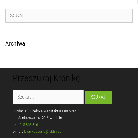
Archiwa
Przeszukaj Kronikę
Fundacja "Lubelska Manufaktura Inspiracji"
ul. Montażowa 16, 20-214 Lublin
tel.:
515 867 816
e-mail:
kronikasportu@lublin.eu