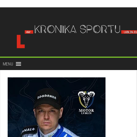
do
treści
MENU