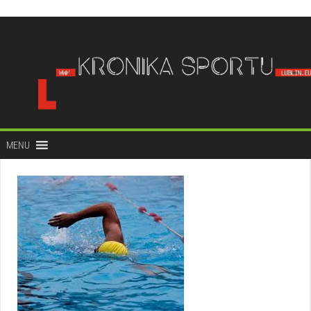
do
treści
MENU