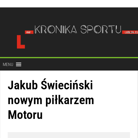
do
treści
MENU
Jakub Świeciński
nowym piłkarzem
Motoru