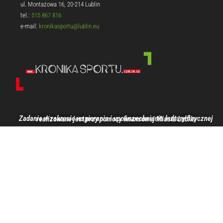
ul. Montażowa 16, 20-214 Lublin
tel.:
515 867 816
e-mail:
kronikasportu@lublin.eu
Zadanie w zakresie wspierania i upowszechniania kultury fizycznej realizowane jest przy pomocy finansowej Miasta Lublin