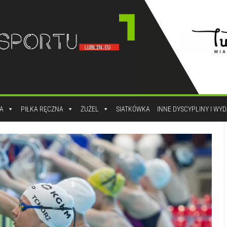
A
PIŁKA RĘCZNA
ŻUŻEL
SIATKÓWKA
INNE DYSCYPLINY I WY