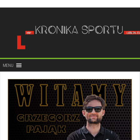
do
treści
MENU