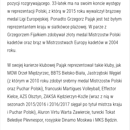
pozycji rozgrywającego. 33-latek ma na swoim koncie występy
w reprezentacji Polski, z którą w 2015 roku wywalczył brązowy
medal Ligi Europejskiej. Ponadto Grzegorz Pająk jest też byłym
reprezentantem kraju w siatkówce plażowej. W parze z
Grzegorzem Fijałkiem zdobywał złoty medal Mistrzostw Polski
kadetów oraz brąz w Mistrzostwach Europy kadetów w 2004
roku.
W swojej karierze klubowej Pająk reprezentował takie kluby, jak
MOW Orzeł Międzyrzec, BBTS Bielsko-Biała, Jastrzębski Węgiel
(z którym w 2010 roku zdobył srebrny medal Mistrzostw Polski
oraz Puchar Polski), francuski Martigues Volleyball, Effector
Kielce, AZS Olsztyn, ZAKSA Kędzierzyn-Koźle (wraz z nią w
sezonach 2015/2016 i 2016/2017 sięgał po tytuł mistrza kraju
i Puchar Polski), Aluron Virtu Warta Zawiercie, turecki Tokat
Belediye Plevnespor, rosyjskie Dinamo Moskwa i MKS Będzin.