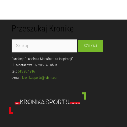
Przeszukaj Kronikę
Fundacja "Lubelska Manufaktura Inspiracji"
ul. Montażowa 16, 20-214 Lublin
tel.:
515 867 816
e-mail:
kronikasportu@lublin.eu