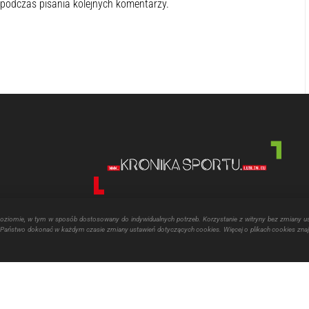
 podczas pisania kolejnych komentarzy.
poziomie, w tym w sposób dostosowany do indywidualnych potrzeb. Korzystanie z witryny bez zmiany u
aństwo dokonać w każdym czasie zmiany ustawień dotyczących cookies. Więcej o plikach cookies znaj