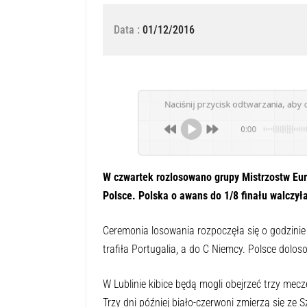
Data :
01/12/2016
Naciśnij przycisk odtwarzania, aby 
0:00
W czwartek rozlosowano grupy Mistrzostw Eu
Polsce. Polska o awans do 1/8 finału walczyła
Ceremonia losowania rozpoczęła się o godzinie
trafiła Portugalia, a do C Niemcy. Polsce dolos
W Lublinie kibice będą mogli obejrzeć trzy mecz
Trzy dni później biało-czerwoni zmierzą się ze 