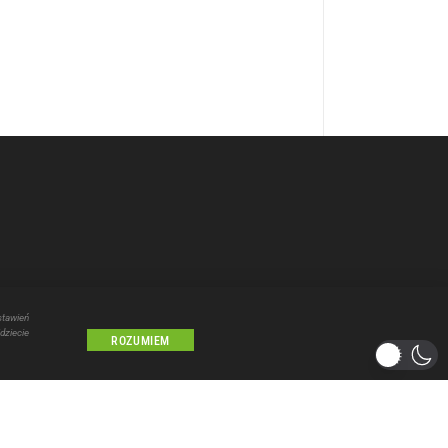
stawień
dziecie
ROZUMIEM