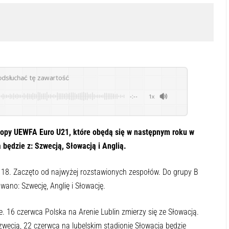
odsłuchać tę zawartość
-:--
1x
ropy UEWFA Euro U21, które obędą się w następnym roku w
 będzie z: Szwecją, Słowacją i Anglią.
 18. Zaczęto od najwyżej rozstawionych zespołów. Do grupy B
owano: Szwecję, Anglię i Słowację.
e. 16 czerwca Polska na Arenie Lublin zmierzy się ze Słowacją.
Szwecją, 22 czerwca na lubelskim stadionie Słowacja będzie