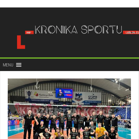
do
treści
MENU