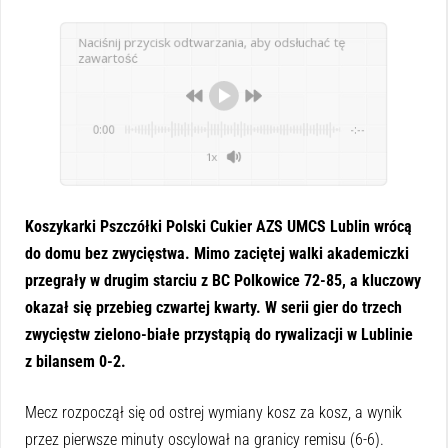
Naciśnij przycisk odtwarzania, aby odsłuchać tę
zawartość
0:00
-:--
1x
Koszykarki Pszczółki Polski Cukier AZS UMCS Lublin wrócą
do domu bez zwycięstwa. Mimo zaciętej walki akademiczki
przegrały w drugim starciu z BC Polkowice 72-85, a kluczowy
okazał się przebieg czwartej kwarty. W serii gier do trzech
zwycięstw zielono-białe przystąpią do rywalizacji w Lublinie
z bilansem 0-2.
Mecz rozpoczął się od ostrej wymiany kosz za kosz, a wynik
przez pierwsze minuty oscylował na granicy remisu (6-6).