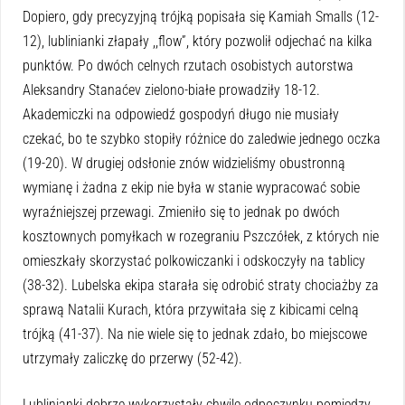
Dopiero, gdy precyzyjną trójką popisała się Kamiah Smalls (12-
12), lublinianki złapały ,,flow”, który pozwolił odjechać na kilka
punktów. Po dwóch celnych rzutach osobistych autorstwa
Aleksandry Stanaćev zielono-białe prowadziły 18-12.
Akademiczki na odpowiedź gospodyń długo nie musiały
czekać, bo te szybko stopiły różnice do zaledwie jednego oczka
(19-20). W drugiej odsłonie znów widzieliśmy obustronną
wymianę i żadna z ekip nie była w stanie wypracować sobie
wyraźniejszej przewagi. Zmieniło się to jednak po dwóch
kosztownych pomyłkach w rozegraniu Pszczółek, z których nie
omieszkały skorzystać polkowiczanki i odskoczyły na tablicy
(38-32). Lubelska ekipa starała się odrobić straty chociażby za
sprawą Natalii Kurach, która przywitała się z kibicami celną
trójką (41-37). Na nie wiele się to jednak zdało, bo miejscowe
utrzymały zaliczkę do przerwy (52-42).
Lublinianki dobrze wykorzystały chwilę odpoczynku pomiędzy