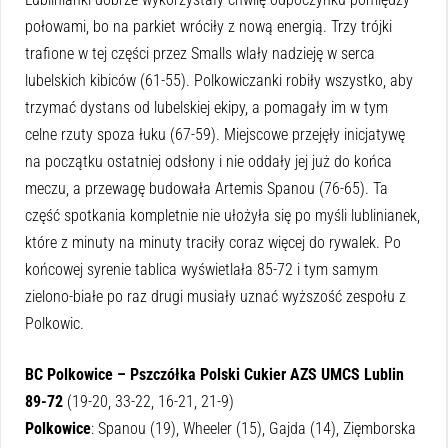
połowami, bo na parkiet wróciły z nową energią. Trzy trójki
trafione w tej części przez Smalls wlały nadzieję w serca
lubelskich kibiców (61-55). Polkowiczanki robiły wszystko, aby
trzymać dystans od lubelskiej ekipy, a pomagały im w tym
celne rzuty spoza łuku (67-59). Miejscowe przejęły inicjatywę
na początku ostatniej odsłony i nie oddały jej już do końca
meczu, a przewagę budowała Artemis Spanou (76-65). Ta
część spotkania kompletnie nie ułożyła się po myśli lublinianek,
które z minuty na minuty traciły coraz więcej do rywalek. Po
końcowej syrenie tablica wyświetlała 85-72 i tym samym
zielono-białe po raz drugi musiały uznać wyższość zespołu z
Polkowic.
BC Polkowice – Pszczółka Polski Cukier AZS UMCS Lublin
89-72
(19-20, 33-22, 16-21, 21-9)
Polkowice
: Spanou (19), Wheeler (15), Gajda (14), Zięmborska