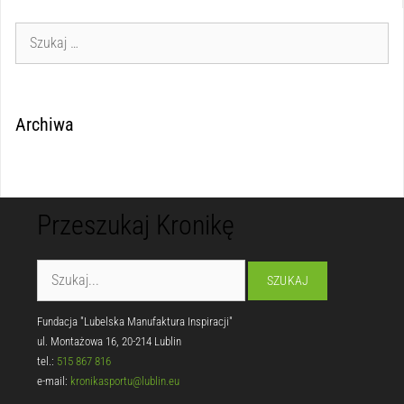
Archiwa
Przeszukaj Kronikę
Fundacja "Lubelska Manufaktura Inspiracji"
ul. Montażowa 16, 20-214 Lublin
tel.:
515 867 816
e-mail:
kronikasportu@lublin.eu