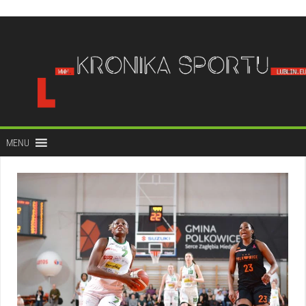
do
treści
MENU