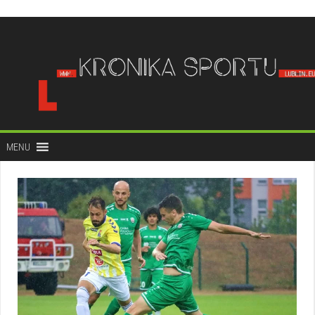
do
treści
MENU