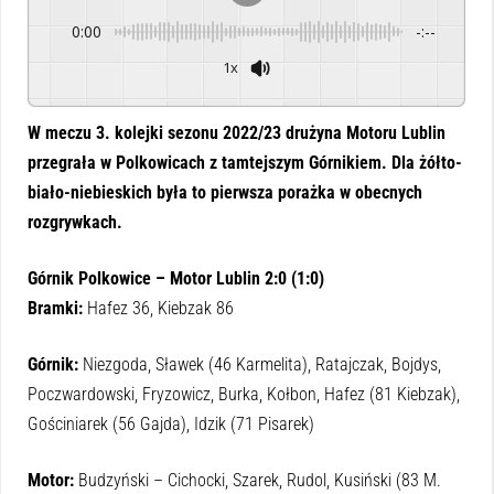
0:00
-:--
1x
Powered By
GSpeech
W meczu 3. kolejki sezonu 2022/23 drużyna Motoru Lublin
przegrała w Polkowicach z tamtejszym Górnikiem. Dla żółto-
biało-niebieskich była to pierwsza porażka w obecnych
rozgrywkach.
Górnik Polkowice – Motor Lublin 2:0 (1:0)
Bramki:
Hafez 36, Kiebzak 86
Górnik:
Niezgoda, Sławek (46 Karmelita), Ratajczak, Bojdys,
Poczwardowski, Fryzowicz, Burka, Kołbon, Hafez (81 Kiebzak),
Gościniarek (56 Gajda), Idzik (71 Pisarek)
Motor:
Budzyński – Cichocki, Szarek, Rudol, Kusiński (83 M.