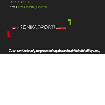
tel.:
515 867 816
e-mail:
kronikasportu@lublin.eu
Zadanie w zakresie wspierania i upowszechniania kultury fizycznej realizowane jest przy pomocy finansowej Miasta Lublin