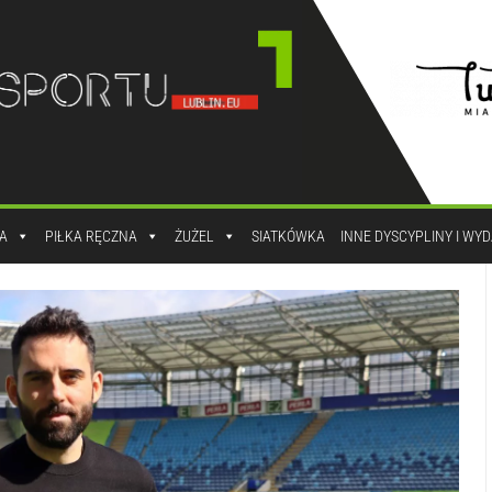
A
PIŁKA RĘCZNA
ŻUŻEL
SIATKÓWKA
INNE DYSCYPLINY I WY