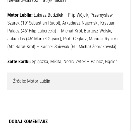
Niewiarowski (62’ Patryk Mikita)
Motor Lublin:
Łukasz Budziłek – Filip Wójcik, Przemysław
Szarek (19’ Sebastian Rudol), Arkadiusz Najemski, Krystian
Palacz (46’ Filip Luberecki) – Michał Król, Bartosz Wolski,
Jakub Lis (46’ Marcel Gąsior), Piotr Ceglarz, Mariusz Rybicki
(60’ Rafał Król) – Kacper Śpiewak (60’ Michał Żebrakowski)
Żółte kartki:
Śpiączka, Mikita, Nedić, Żytek – Palacz, Gąsior
Źródło: Motor Lublin
DODAJ KOMENTARZ