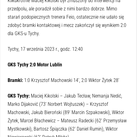
Kilkukrotnie Maciej Kikolski był zmuszony do interwencji na
przedpolu, ale poradził sobie z nimi bardzo dobrze. Mimo
starań podopiecznych trenera Feio, ostatecznie nie udało się
zdobyć bramki kontaktowej i mecz zakończył się wynikiem 2:0
dla GKS-u Tychy.
Tychy, 17 września 2023 r., godz. 12:40
GKS Tychy 2:0 Motor Lublin
Bramki:
1:0 Krzysztof Machowski 14’, 2:0 Wiktor Żytek 28’
GKS Tychy:
Maciej Kikolski – Jakub Tecław, Nemanja Nedić,
Marko Dijaković (73’ Norbert Wojtuszek) – Krzysztof
Machowski, Jakub Bieroński (89’ Marcin Szpakowski), Wiktor
Żytek, Marcel Błachewicz – Mateusz Radecki (62’ Przemysław
Mystkowski), Bartosz Śpiączka (62’ Daniel Rumin), Wiktor