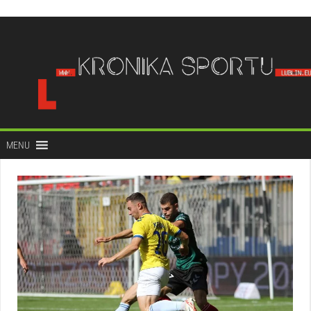
do
treści
MENU