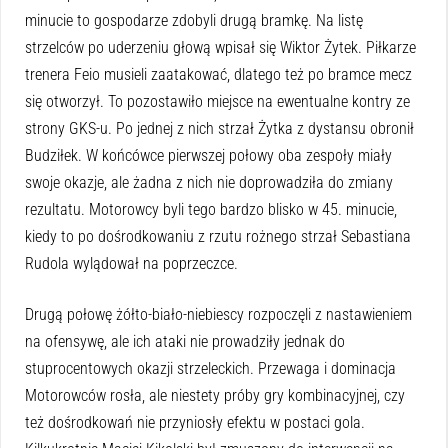
minucie to gospodarze zdobyli drugą bramkę. Na listę
strzelców po uderzeniu głową wpisał się Wiktor Żytek. Piłkarze
trenera Feio musieli zaatakować, dlatego też po bramce mecz
się otworzył. To pozostawiło miejsce na ewentualne kontry ze
strony GKS-u. Po jednej z nich strzał Żytka z dystansu obronił
Budziłek. W końcówce pierwszej połowy oba zespoły miały
swoje okazje, ale żadna z nich nie doprowadziła do zmiany
rezultatu. Motorowcy byli tego bardzo blisko w 45. minucie,
kiedy to po dośrodkowaniu z rzutu rożnego strzał Sebastiana
Rudola wylądował na poprzeczce.
Drugą połowę żółto-biało-niebiescy rozpoczęli z nastawieniem
na ofensywę, ale ich ataki nie prowadziły jednak do
stuprocentowych okazji strzeleckich. Przewaga i dominacja
Motorowców rosła, ale niestety próby gry kombinacyjnej, czy
też dośrodkowań nie przyniosły efektu w postaci gola.