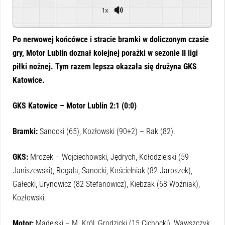
1x
Powered By
GSpeech
Po nerwowej końcówce i stracie bramki w doliczonym czasie
gry, Motor Lublin doznał kolejnej porażki w sezonie II ligi
piłki nożnej. Tym razem lepsza okazała się drużyna GKS
Katowice.
GKS Katowice – Motor Lublin 2:1 (0:0)
Bramki:
Sanocki (65), Kozłowski (90+2) – Rak (82).
GKS:
Mrozek – Wojciechowski, Jędrych, Kołodziejski (59
Janiszewski), Rogala, Sanocki, Kościelniak (82 Jaroszek),
Gałecki, Urynowicz (82 Stefanowicz), Kiebzak (68 Woźniak),
Kozłowski.
Motor:
Madejski – M. Król, Grodzicki (15 Cichocki), Wawszczyk,