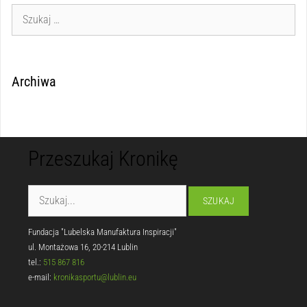
Archiwa
Przeszukaj Kronikę
Fundacja "Lubelska Manufaktura Inspiracji"
ul. Montażowa 16, 20-214 Lublin
tel.:
515 867 816
e-mail:
kronikasportu@lublin.eu