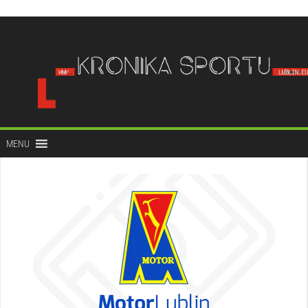
do
treści
MENU