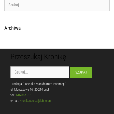
Archiwa
Przeszukaj Kronikę
Fundacja "Lubelska Manufaktura Inspiracji"
ul. Montażowa 16, 20-214 Lublin
tel.:
515 867 816
e-mail:
kronikasportu@lublin.eu