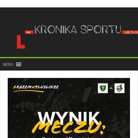
do
treści
MENU