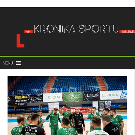
do
treści
MENU