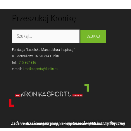
Przeszukaj Kronikę
Fundacja "Lubelska Manufaktura Inspiracji"
ul. Montażowa 16, 20-214 Lublin
tel.:
515 867 816
e-mail:
kronikasportu@lublin.eu
Zadanie w zakresie wspierania i upowszechniania kultury fizycznej realizowane jest przy pomocy finansowej Miasta Lublin