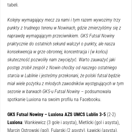
tabeli.
Kolejny wymagający mecz za nami i tym razem wywozimy trzy
punkty z trudnego terenu w Nowinach, gdzie zmierzyliśmy się z
naprawdę wymagającym przeciwnikiem. GKS Futsal Nowiny
praktycznie do ostatnich sekund walczył o punkty, ale nasza
konsekwencja w grze obronnej, koncentracja i (w końcu)
skuteczność pozwoliły nam zwyciężyć. Warto zauważyć jaki
postęp zrobił zespół z Nowin choćby od naszego ostatniego
starcia w Lublinie i jesteśmy przekonani, że polski futsal będzie
miał wiele pożytku z młodych zawodników występujących w tym
sezonie w barwach GKS-u Futsal Nowiny
– podsumowała
spotkanie Luxiona na swoim profilu na Facebooku.
GKS Futsal Nowiny – Luxiona AZS UMCS Lublin 3-5
(2-2)
Luxiona
: Wankiewicz (3 gole i asysta), Mietlicki (gol i asysta),
Marcin Ostrowski (gol), Fularski (2 asysty), Ławicki (asysta),