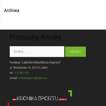
Archiwa
Przeszukaj Kronikę
Fundacja "Lubelska Manufaktura Inspiracji"
ul. Montażowa 16, 20-214 Lublin
tel.:
515 867 816
e-mail:
kronikasportu@lublin.eu