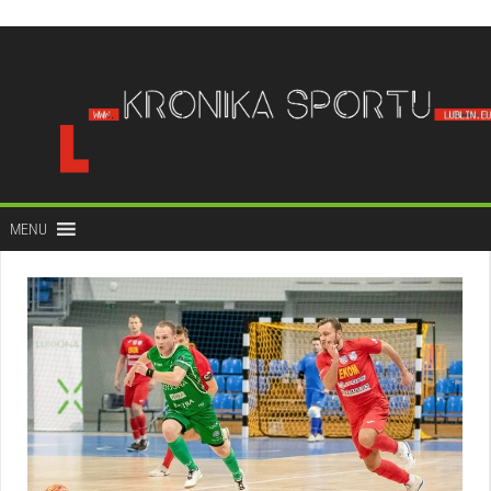
do
treści
MENU