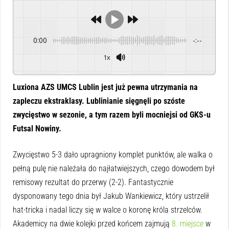
0:00
-:--
1x
Powered By
GSpeech
Luxiona AZS UMCS Lublin jest już pewna utrzymania na
zapleczu ekstraklasy. Lublinianie sięgnęli po szóste
zwycięstwo w sezonie, a tym razem byli mocniejsi od GKS-u
Futsal Nowiny.
Zwycięstwo 5-3 dało upragniony komplet punktów, ale walka o
pełną pulę nie należała do najłatwiejszych, czego dowodem był
remisowy rezultat do przerwy (2-2). Fantastycznie
dysponowany tego dnia był Jakub Wankiewicz, który ustrzelił
hat-tricka i nadal liczy się w walce o koronę króla strzelców.
Akademicy na dwie kolejki przed końcem zajmują
8. miejsce
w