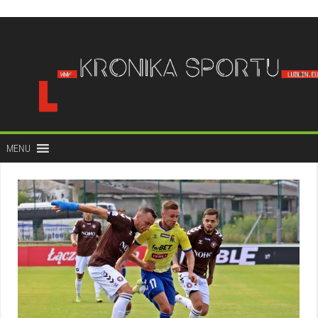
do
treści
MENU