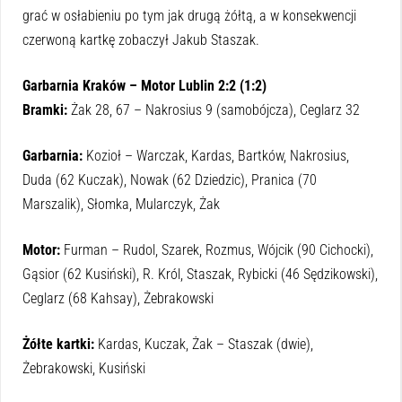
grać w osłabieniu po tym jak drugą żółtą, a w konsekwencji
czerwoną kartkę zobaczył Jakub Staszak.
Garbarnia Kraków – Motor Lublin 2:2 (1:2)
Bramki:
Żak 28, 67 – Nakrosius 9 (samobójcza), Ceglarz 32
Garbarnia:
Kozioł – Warczak, Kardas, Bartków, Nakrosius,
Duda (62 Kuczak), Nowak (62 Dziedzic), Pranica (70
Marszalik), Słomka, Mularczyk, Żak
Motor:
Furman – Rudol, Szarek, Rozmus, Wójcik (90 Cichocki),
Gąsior (62 Kusiński), R. Król, Staszak, Rybicki (46 Sędzikowski),
Ceglarz (68 Kahsay), Żebrakowski
Żółte kartki:
Kardas, Kuczak, Żak – Staszak (dwie),
Żebrakowski, Kusiński