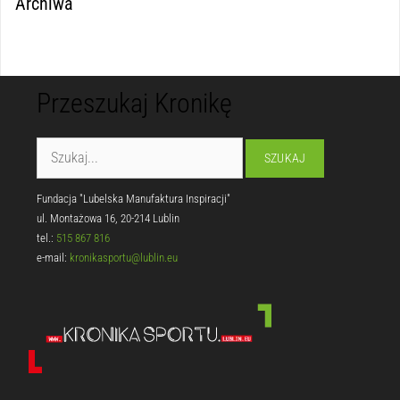
Archiwa
Przeszukaj Kronikę
Fundacja "Lubelska Manufaktura Inspiracji"
ul. Montażowa 16, 20-214 Lublin
tel.:
515 867 816
e-mail:
kronikasportu@lublin.eu