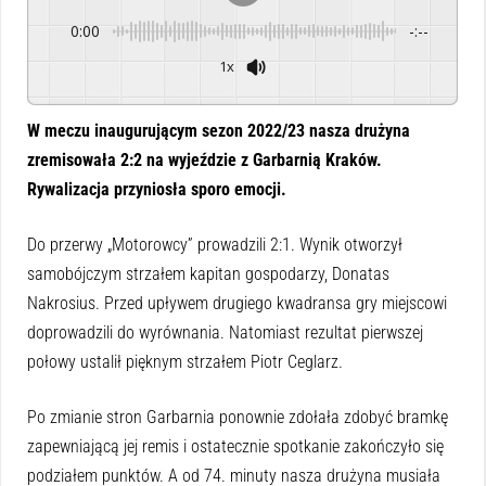
0:00
-:--
1x
Powered By
GSpeech
W meczu inaugurującym sezon 2022/23 nasza drużyna
zremisowała 2:2 na wyjeździe z Garbarnią Kraków.
Rywalizacja przyniosła sporo emocji.
Do przerwy „Motorowcy” prowadzili 2:1. Wynik otworzył
samobójczym strzałem kapitan gospodarzy, Donatas
Nakrosius. Przed upływem drugiego kwadransa gry miejscowi
doprowadzili do wyrównania. Natomiast rezultat pierwszej
połowy ustalił pięknym strzałem Piotr Ceglarz.
Po zmianie stron Garbarnia ponownie zdołała zdobyć bramkę
zapewniającą jej remis i ostatecznie spotkanie zakończyło się
podziałem punktów. A od 74. minuty nasza drużyna musiała