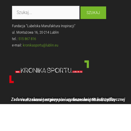
Fundacja "Lubelska Manufaktura Inspiracji"
ul. Montażowa 16, 20-214 Lublin
tel.:
515 867 816
e-mail:
kronikasportu@lublin.eu
Zadanie w zakresie wspierania i upowszechniania kultury fizycznej realizowane jest przy pomocy finansowej Miasta Lublin