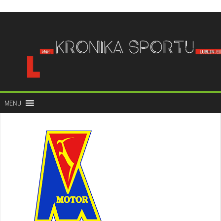
do
treści
MENU