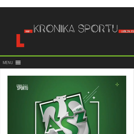
do
treści
MENU