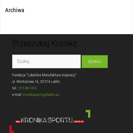
Archiwa
Przeszukaj Kronikę
Fundacja "Lubelska Manufaktura Inspiracji"
ul. Montażowa 16, 20-214 Lublin
tel.:
515 867 816
e-mail:
kronikasportu@lublin.eu