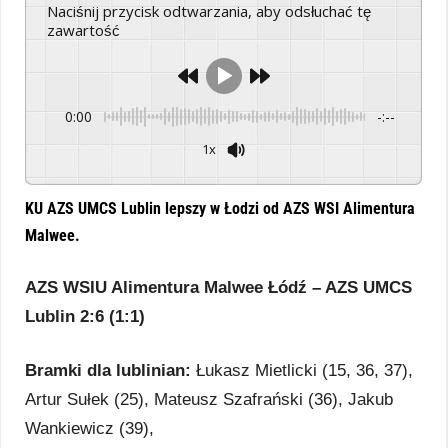
Naciśnij przycisk odtwarzania, aby odsłuchać tę
zawartość
0:00
-:--
1x
Powered By
GSpeech
KU AZS UMCS Lublin lepszy w Łodzi od AZS WSI Alimentura
Malwee.
AZS WSIU Alimentura Malwee Łódź – AZS UMCS
Lublin 2:6 (1:1)
Bramki dla lublinian:
Łukasz Mietlicki (15, 36, 37),
Artur Sułek (25), Mateusz Szafrański (36), Jakub
Wankiewicz (39),