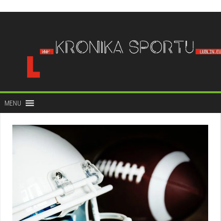
do
treści
MENU