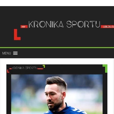
do
treści
MENU