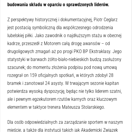
budowania składu w oparciu o sprawdzonych liderów.
Z perspektywy historycznej i dokumentacyjnej, Piotr Ceglarz
jest postacią symboliczną dla współczesnego odrodzenia
lubelskiej piłki. Jako zawodnik o najdłuższym stażu w obecnej
kadrze, przeszedł z Motorem całą drogę awansów – od
drugoligowych zmagań aż po progi PKO BP Ekstraklasy. Jego
statystyki w barwach żółto-biało-niebieskich budzą zasłużony
szacunek; do momentu złożenia podpisu pod nową umową
rozegrał on 159 oficjalnych spotkań, w których zdobył 28
bramek i zanotował 24 asysty. W trwającym sezonie kapitan
potwierdza wysoką dyspozycję, będąc nie tylko liderem szatni,
ale i pewnym egzekutorem rzutów karnych oraz kluczowym
elementem w taktyce trenera Mateusza Stolarskiego.
Dla osób odpowiedzialnych za zarządzanie sportem w naszym
mieście, a także dla instytucji takich jak Akademicki Związek