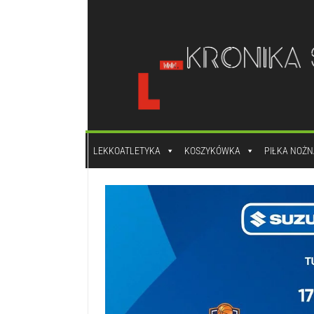
do
treści
LEKKOATLETYKA
KOSZYKÓWKA
PIŁKA NOŻN