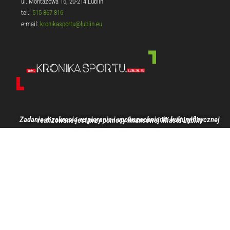
ul. Montażowa 16, 20-214 Lublin
tel.:
515 867 816
e-mail:
kronikasportu@lublin.eu
Zadanie w zakresie wspierania i upowszechniania kultury fizycznej realizowane jest przy pomocy finansowej Miasta Lublin