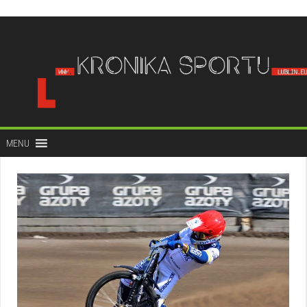
do
treści
MENU