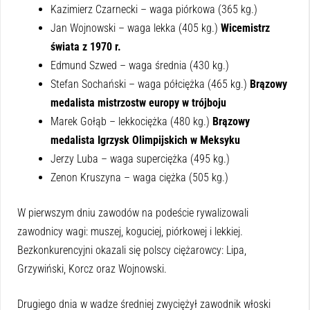
Kazimierz Czarnecki – waga piórkowa (365 kg.)
Jan Wojnowski – waga lekka (405 kg.)
Wicemistrz
świata z 1970 r.
Edmund Szwed – waga średnia (430 kg.)
Stefan Sochański – waga półciężka (465 kg.)
Brązowy
medalista mistrzostw europy w trójboju
Marek Gołąb – lekkociężka (480 kg.)
Brązowy
medalista Igrzysk Olimpijskich w Meksyku
Jerzy Luba – waga superciężka (495 kg.)
Zenon Kruszyna – waga ciężka (505 kg.)
W pierwszym dniu zawodów na podeście rywalizowali
zawodnicy wagi: muszej, koguciej, piórkowej i lekkiej.
Bezkonkurencyjni okazali się polscy ciężarowcy: Lipa,
Grzywiński, Korcz oraz Wojnowski.
Drugiego dnia w wadze średniej zwyciężył zawodnik włoski