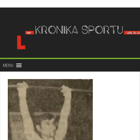
do
treści
MENU