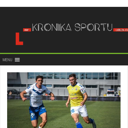
do
treści
MENU