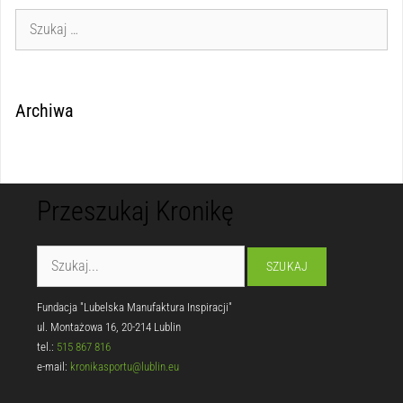
Archiwa
Przeszukaj Kronikę
Fundacja "Lubelska Manufaktura Inspiracji"
ul. Montażowa 16, 20-214 Lublin
tel.:
515 867 816
e-mail:
kronikasportu@lublin.eu