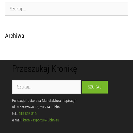
Archiwa
Przeszukaj Kronikę
Fundacja "Lubelska Manufaktura Inspiracji"
ul. Montażowa 16, 20-214 Lublin
tel.:
515 867 816
e-mail:
kronikasportu@lublin.eu