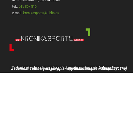
tel.:
515 867 816
e-mail:
kronikasportu@lublin.eu
Zadanie w zakresie wspierania i upowszechniania kultury fizycznej realizowane jest przy pomocy finansowej Miasta Lublin