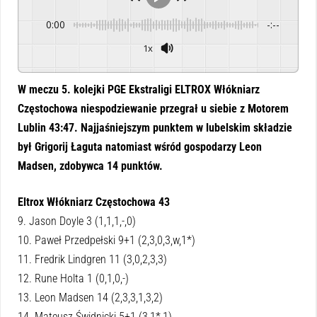
0:00
-:--
1x
Powered By
GSpeech
W meczu 5. kolejki PGE Ekstraligi ELTROX Włókniarz
Częstochowa niespodziewanie przegrał u siebie z Motorem
Lublin 43:47. Najjaśniejszym punktem w lubelskim składzie
był Grigorij Łaguta natomiast wśród gospodarzy Leon
Madsen, zdobywca 14 punktów.
Eltrox Włókniarz Częstochowa 43
9. Jason Doyle 3 (1,1,1,-,0)
10. Paweł Przedpełski 9+1 (2,3,0,3,w,1*)
11. Fredrik Lindgren 11 (3,0,2,3,3)
12. Rune Holta 1 (0,1,0,-)
13. Leon Madsen 14 (2,3,3,1,3,2)
14. Mateusz Świdnicki 5+1 (3,1*,1)