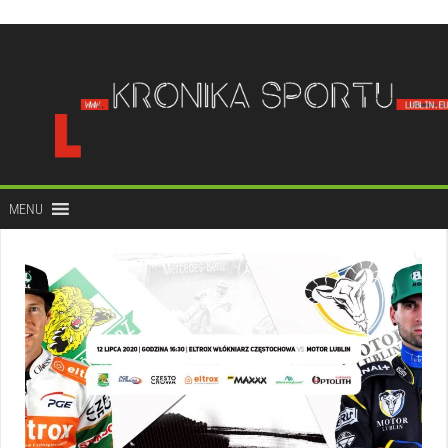
do
treści
MENU