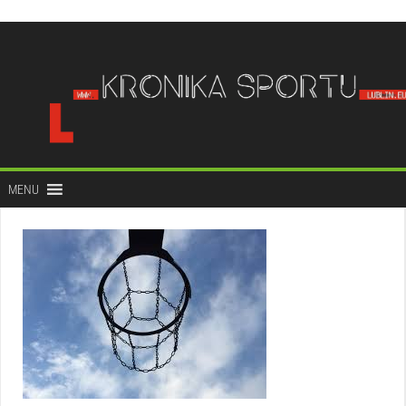
do
treści
MENU