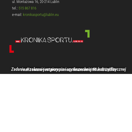
ul. Montażowa 16, 20-214 Lublin
tel.:
515 867 816
e-mail:
kronikasportu@lublin.eu
Zadanie w zakresie wspierania i upowszechniania kultury fizycznej realizowane jest przy pomocy finansowej Miasta Lublin