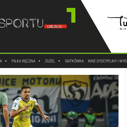
A
PIŁKA RĘCZNA
ŻUŻEL
SIATKÓWKA
INNE DYSCYPLINY I WY