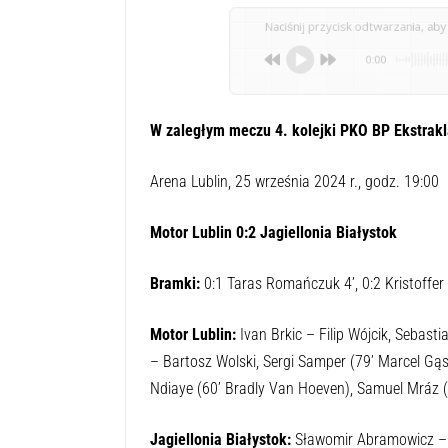
Naciśnij przycisk odtwarzania, aby 
0:00
W zaległym meczu 4. kolejki PKO BP Ekstraklas
Arena Lublin, 25 września 2024 r., godz. 19:00
Motor Lublin 0:2 Jagiellonia Białystok
Bramki:
0:1 Taras Romańczuk 4’, 0:2 Kristoffer
Motor Lublin:
Ivan Brkic – Filip Wójcik, Sebast
– Bartosz Wolski, Sergi Samper (79’ Marcel Gą
Ndiaye (60’ Bradly Van Hoeven), Samuel Mráz (
Jagiellonia Białystok:
Sławomir Abramowicz – M