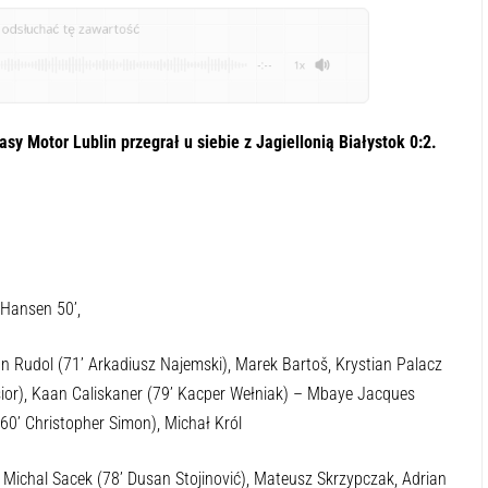
odsłuchać tę zawartość
-:--
1x
y Motor Lublin przegrał u siebie z Jagiellonią Białystok 0:2.
 Hansen 50’,
ian Rudol (71’ Arkadiusz Najemski), Marek Bartoš, Krystian Palacz
sior), Kaan Caliskaner (79’ Kacper Wełniak) – Mbaye Jacques
60’ Christopher Simon), Michał Król
ichal Sacek (78’ Dusan Stojinović), Mateusz Skrzypczak, Adrian