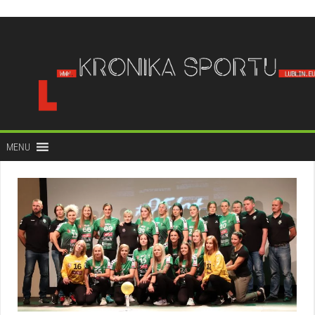
do
treści
MENU