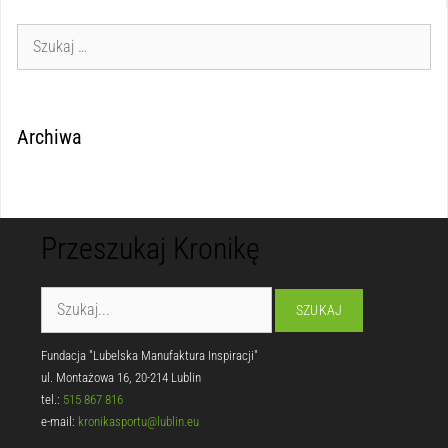
Archiwa
Przeszukaj Kronikę
Fundacja "Lubelska Manufaktura Inspiracji"
ul. Montażowa 16, 20-214 Lublin
tel.:
515 867 816
e-mail:
kronikasportu@lublin.eu