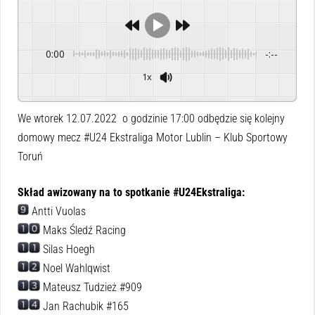
0:00
-:--
1x
Powered By
GSpeech
We wtorek 12.07.2022 o godzinie 17:00 odbędzie się kolejny
domowy mecz #U24 Ekstraliga Motor Lublin –
Klub Sportowy
Toruń
Skład awizowany na to spotkanie #U24Ekstraliga:
Antti Vuolas
Maks Śledź Racing
Silas Hoegh
Noel Wahlqwist
Mateusz Tudzież #909
Jan Rachubik #165