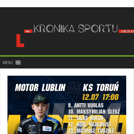
do
treści
MENU