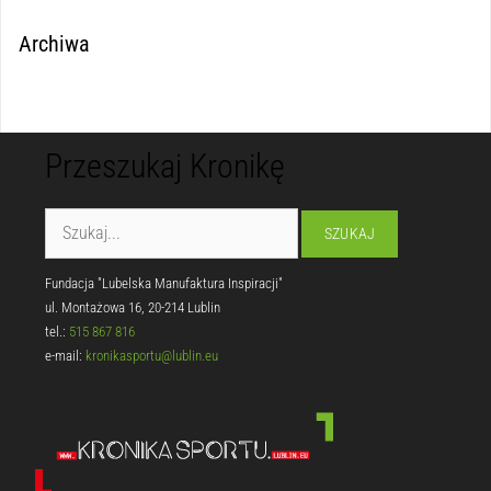
Archiwa
Przeszukaj Kronikę
Fundacja "Lubelska Manufaktura Inspiracji"
ul. Montażowa 16, 20-214 Lublin
tel.:
515 867 816
e-mail:
kronikasportu@lublin.eu