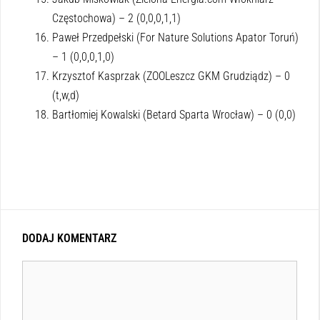
Częstochowa) – 2 (0,0,0,1,1)
Paweł Przedpełski (For Nature Solutions Apator Toruń)
– 1 (0,0,0,1,0)
Krzysztof Kasprzak (ZOOLeszcz GKM Grudziądz) – 0
(t,w,d)
Bartłomiej Kowalski (Betard Sparta Wrocław) – 0 (0,0)
DODAJ KOMENTARZ