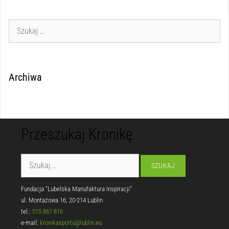
Archiwa
Przeszukaj Kronikę
Fundacja "Lubelska Manufaktura Inspiracji"
ul. Montażowa 16, 20-214 Lublin
tel.:
515 867 816
e-mail:
kronikasportu@lublin.eu