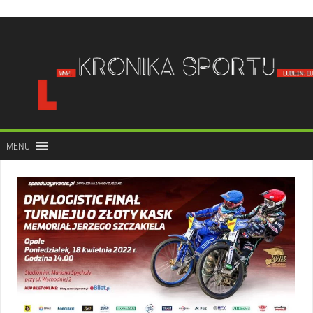
do
treści
MENU