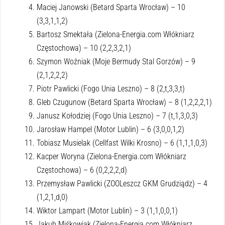
Maciej Janowski (Betard Sparta Wrocław) – 10
(3,3,1,1,2)
Bartosz Smektała (Zielona-Energia.com Włókniarz
Częstochowa) – 10 (2,2,3,2,1)
Szymon Woźniak (Moje Bermudy Stal Gorzów) – 9
(2,1,2,2,2)
Piotr Pawlicki (Fogo Unia Leszno) – 8 (2,t,3,3,t)
Gleb Czugunow (Betard Sparta Wrocław) – 8 (1,2,2,2,1)
Janusz Kołodziej (Fogo Unia Leszno) – 7 (t,1,3,0,3)
Jarosław Hampel (Motor Lublin) – 6 (3,0,0,1,2)
Tobiasz Musielak (Cellfast Wilki Krosno) – 6 (1,1,1,0,3)
Kacper Woryna (Zielona-Energia.com Włókniarz
Częstochowa) – 6 (0,2,2,2,d)
Przemysław Pawlicki (ZOOLeszcz GKM Grudziądz) – 4
(1,2,1,d,0)
Wiktor Lampart (Motor Lublin) – 3 (1,1,0,0,1)
Jakub Miśkowiak (Zielona-Energia.com Włókniarz