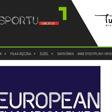
A
PIŁKA RĘCZNA
ŻUŻEL
SIATKÓWKA
INNE DYSCYPLINY I WY