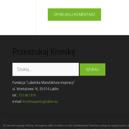
Zapamiętaj moje dane w tej przeglądarce
Przeszukaj Kronikę
Fundacja "Lubelska Manufaktura Inspiracji"
W ramach naszej witryny stosujemy pliki cookies w celu świadczenia Państwu usług na najwyższym 
ul. Montażowa 16, 20-214 Lublin