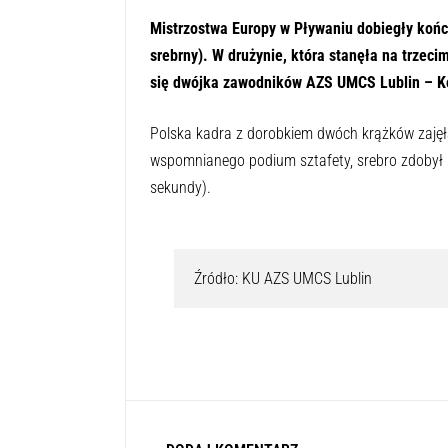
Naciśnij przycisk odtwarzania, ab
0:00
Mistrzostwa Europy w Pływaniu dobiegły końc
srebrny). W drużynie, która stanęła na trzec
się dwójka zawodników AZS UMCS Lublin – Ko
Polska kadra z dorobkiem dwóch krążków zajęła
wspomnianego podium sztafety, srebro zdobył
sekundy).
Źródło: KU AZS UMCS Lublin