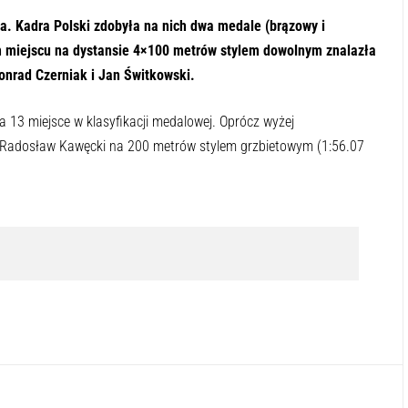
y odsłuchać tę zawartość
-:--
1x
a. Kadra Polski zdobyła na nich dwa medale (brązowy i
im miejscu na dystansie 4×100 metrów stylem dowolnym znalazła
nrad Czerniak i Jan Świtkowski.
 13 miejsce w klasyfikacji medalowej. Oprócz wyżej
 Radosław Kawęcki na 200 metrów stylem grzbietowym (1:56.07