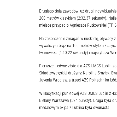
Drugiego dnia zawodów już drugi indywidualni
200 metrów klasykiem (2:32.37 sekundy). Najle
miejsce przypadło Agnieszce Rutkowskiej (TP S
Na zakończenie zmagań w niedzielę, pływacy z 
wywalczyła brąz na 100 metrów stylem klasyczn
Iwanowska (1:10.22 sekundy) i najszybsza Wer
Pierwsze i jedyne złoto dla AZS UMCS Lublin z
Skład zwycięskiej drużyny: Karolina Smyłek, E
Juvenia Wrocław, a trzeci AZS Politechnika Łód
W klasyfikacji punktowej AZS UMCS Lublin z 433
Bielany Warszawa (524 punkty). Druga była d
medalowym ekipa z Lublina była dwunasta.