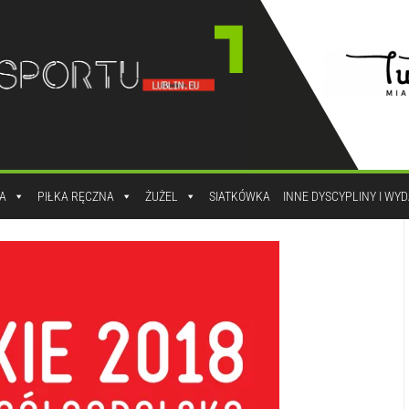
A
PIŁKA RĘCZNA
ŻUŻEL
SIATKÓWKA
INNE DYSCYPLINY I WY