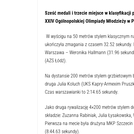
Sześć medali i trzecie miejsce w klasyfikac
XXIV Ogólnopolskiej Olimpiady Młodzieży w Pł
W wyścigu na 50 metrów stylem klasycznym n
ukończyła zmagania z czasem 32.52 sekundy. L
Warszawa – Weronika Hallmann (31.96 sekundy
(AZS Łódź).
Na dystansie 200 metrów stylem grzbietowym 
druga Julia Koluch (UKS Kapry-Armexim Prusz
Czas warszawianki to 2:14.65 sekundy.
Jako druga rywalizację 4×200 metrów stylem 
składzie: Zuzanna Rabiniak, Julia Łysakowska,
Pierwsza na mecie była drużyna MKP Szczecin 
(8:44.63 sekundy).