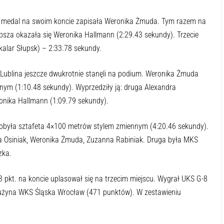
e medal na swoim koncie zapisała Weronika Żmuda. Tym razem na
psza okazała się Weronika Hallmann (2:29.43 sekundy). Trzecie
kalar Słupsk) – 2:33.78 sekundy.
Lublina jeszcze dwukrotnie stanęli na podium. Weronika Żmuda
ym (1:10.48 sekundy). Wyprzedziły ją: druga Alexandra
onika Hallmann (1:09.79 sekundy).
dobyła sztafeta 4×100 metrów stylem zmiennym (4:20.46 sekundy).
wa Osiniak, Weronika Żmuda, Zuzanna Rabiniak. Druga była MKS
zka.
 pkt. na koncie uplasował się na trzecim miejscu. Wygrał UKS G-8
rużyna WKS Śląska Wrocław (471 punktów). W zestawieniu