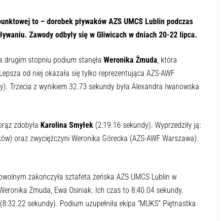
ji punktowej to – dorobek pływaków AZS UMCS Lublin podczas
ywaniu. Zawody odbyły się w Gliwicach w dniach 20-22 lipca.
a drugim stopniu podium stanęła
Weronika Żmuda
, która
epsza od niej okazała się tylko reprezentująca AZS-AWF
). Trzecia z wynikiem 32.73 sekundy była Alexandra Iwanowska
brąz zdobyła
Karolina Smyłek
(2:19.16 sekundy). Wyprzedziły ją:
ków) oraz zwyciężczyni Weronika Górecka (AZS-AWF Warszawa).
dowolnym zakończyła sztafeta żeńska AZS UMCS Lublin w
 Weronika Żmuda, Ewa Osiniak. Ich czas to 8:40.04 sekundy.
(8:32.22 sekundy). Podium uzupełniła ekipa “MUKS” Piętnastka