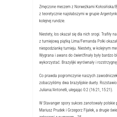
Zmęczone meczem z Norweżkami Kołosińska/Br
z teoretycznie najsłabszymi w grupie Argentynk
kolejnej rundzie.
Niestety, los okazał się dla nich srogi. Trafiły
z turniejową piątką Lima/Fernanda Polki okazały
niespodziankę turnieju. Niestety, w kolejnym me
Wygrana i awans do ćwierćfinały były bardzo blis
wykorzystać. Brazylijki wyrównały i rozstrzygnę
Co prawda pogromczynie naszych zawodniczek nie
zobaczyliśmy dwa brazylijskie duety. Rozstawi
Juliana/Antonelli, ulegając 0:2 (16:21, 15:21).
W Stavanger spory sukces zanotowały polskie p
Mariusz Prudek i Grzegorz Fijałek, a drugie świe