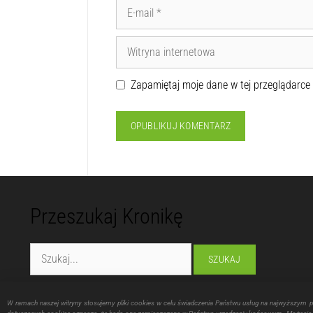
Zapamiętaj moje dane w tej przeglądarce
Przeszukaj Kronikę
Fundacja "Lubelska Manufaktura Inspiracji"
W ramach naszej witryny stosujemy pliki cookies w celu świadczenia Państwu usług na najwyższym 
ul. Montażowa 16, 20-214 Lublin