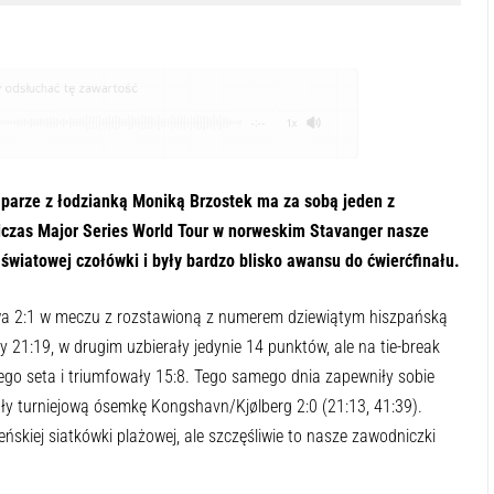
odsłuchać tę zawartość
-:--
1x
 parze z łodzianką Moniką Brzostek ma za sobą jeden z
odczas Major Series World Tour w norweskim Stavanger nasze
światowej czołówki i były bardzo blisko awansu do ćwierćfinału.
wa 2:1 w meczu z rozstawioną z numerem dziewiątym hiszpańską
 21:19, w drugim uzbierały jedynie 14 punktów, ale na tie-break
go seta i triumfowały 15:8. Tego samego dnia zapewniły sobie
rały turniejową ósemkę Kongshavn/Kjølberg 2:0 (21:13, 41:39).
eńskiej siatkówki plażowej, ale szczęśliwie to nasze zawodniczki