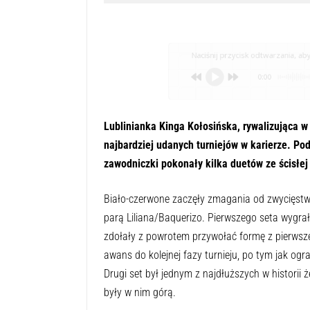
Naciśnij przycisk odtwarzania, aby 
0:00
Lublinianka Kinga Kołosińska, rywalizująca w
najbardziej udanych turniejów w karierze. P
zawodniczki pokonały kilka duetów ze ścisłej 
Biało-czerwone zaczęły zmagania od zwycięst
parą Liliana/Baquerizo. Pierwszego seta wygrały
zdołały z powrotem przywołać formę z pierwsze
awans do kolejnej fazy turnieju, po tym jak og
Drugi set był jednym z najdłuższych w historii ż
były w nim górą.