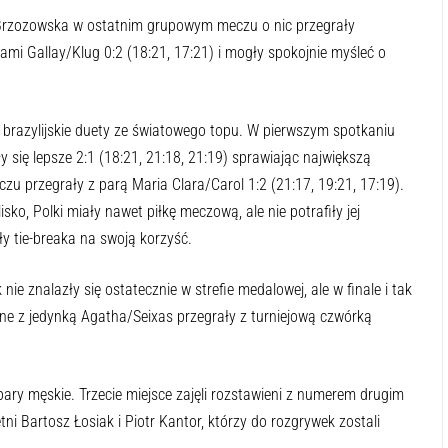
zozowska w ostatnim grupowym meczu o nic przegrały
ami Gallay/Klug 0:2 (18:21, 17:21) i mogły spokojnie myśleć o
 na brazylijskie duety ze światowego topu. W pierwszym spotkaniu
 się lepsze 2:1 (18:21, 21:18, 21:19) sprawiając największą
czu przegrały z parą Maria Clara/Carol 1:2 (21:17, 19:21, 17:19).
ko, Polki miały nawet piłkę meczową, ale nie potrafiły jej
ły tie-breaka na swoją korzyść.
 znalazły się ostatecznie w strefie medalowej, ale w finale i tak
one z jedynką Agatha/Seixas przegrały z turniejową czwórką
ary męskie. Trzecie miejsce zajęli rozstawieni z numerem drugim
tni Bartosz Łosiak i Piotr Kantor, którzy do rozgrywek zostali