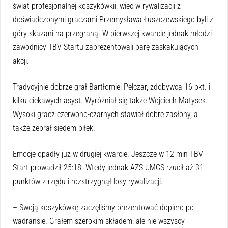
świat profesjonalnej koszykówkii, wiec w rywalizacji z
doświadczonymi graczami Przemysława Łuszczewskiego byli z
góry skazani na przegraną. W pierwszej kwarcie jednak młodzi
zawodnicy TBV Startu zaprezentowali parę zaskakujących
akcji.
Tradycyjnie dobrze grał Bartłomiej Pelczar, zdobywca 16 pkt. i
kilku ciekawych asyst. Wyróżniał się także Wojciech Matysek.
Wysoki gracz czerwono-czarnych stawiał dobre zasłony, a
także zebrał siedem piłek.
Emocje opadły już w drugiej kwarcie. Jeszcze w 12 min TBV
Start prowadził 25:18. Wtedy jednak AZS UMCS rzucił aż 31
punktów z rzędu i rozstrzygnął losy rywalizacji.
– Swoją koszykówkę zaczęliśmy prezentować dopiero po
wadransie. Grałem szerokim składem, ale nie wszyscy