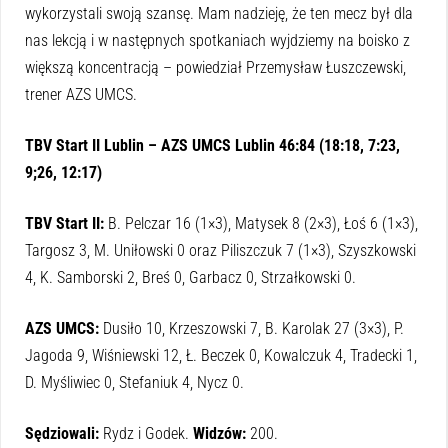
wykorzystali swoją szansę. Mam nadzieję, że ten mecz był dla
nas lekcją i w następnych spotkaniach wyjdziemy na boisko z
większą koncentracją – powiedział Przemysław Łuszczewski,
trener AZS UMCS.
TBV Start II Lublin – AZS UMCS Lublin 46:84 (18:18, 7:23,
9;26, 12:17)
TBV Start II:
B. Pelczar 16 (1×3), Matysek 8 (2×3), Łoś 6 (1×3),
Targosz 3, M. Uniłowski 0 oraz Piliszczuk 7 (1×3), Szyszkowski
4, K. Samborski 2, Breś 0, Garbacz 0, Strzałkowski 0.
AZS UMCS:
Dusiło 10, Krzeszowski 7, B. Karolak 27 (3×3), P.
Jagoda 9, Wiśniewski 12, Ł. Beczek 0, Kowalczuk 4, Tradecki 1,
D. Myśliwiec 0, Stefaniuk 4, Nycz 0.
Sędziowali:
Rydz i Godek.
Widzów:
200.