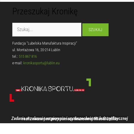
Przeszukaj Kronikę
Fundacja "Lubelska Manufaktura Inspiracji"
ul. Montażowa 16, 20-214 Lublin
tel.:
515 867 816
e-mail:
kronikasportu@lublin.eu
Zadanie w zakresie wspierania i upowszechniania kultury fizycznej realizowane jest przy pomocy finansowej Miasta Lublin