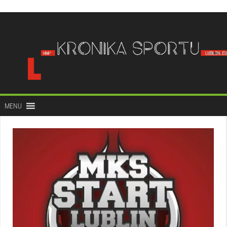
do
treści
MENU