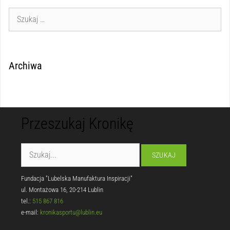
Archiwa
Przeszukaj Kronikę
Fundacja "Lubelska Manufaktura Inspiracji"
ul. Montażowa 16, 20-214 Lublin
tel.:
515 867 816
e-mail:
kronikasportu@lublin.eu