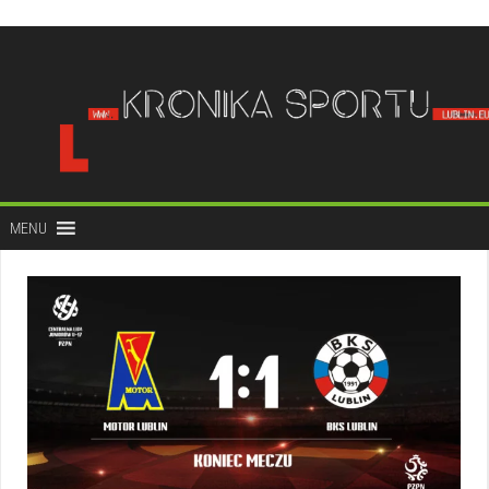
do
treści
MENU