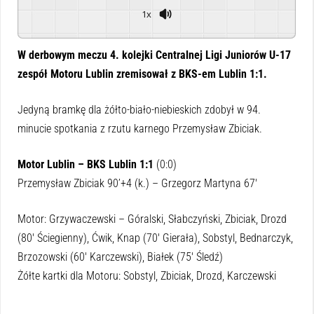
1x
Powered By
GSpeech
W derbowym meczu 4. kolejki Centralnej Ligi Juniorów U-17
zespół Motoru Lublin zremisował z BKS-em Lublin 1:1.
Jedyną bramkę dla żółto-biało-niebieskich zdobył w 94.
minucie spotkania z rzutu karnego Przemysław Zbiciak.
Motor Lublin – BKS Lublin 1:1
(0:0)
Przemysław Zbiciak 90’+4 (k.) – Grzegorz Martyna 67′
Motor: Grzywaczewski – Góralski, Słabczyński, Zbiciak, Drozd
(80′ Ściegienny), Ćwik, Knap (70′ Gierała), Sobstyl, Bednarczyk,
Brzozowski (60′ Karczewski), Białek (75′ Śledź)
Żółte kartki dla Motoru: Sobstyl, Zbiciak, Drozd, Karczewski