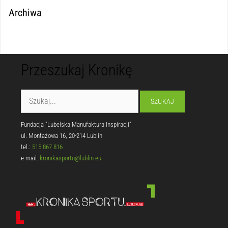
Archiwa
Przeszukaj Kronikę
Fundacja "Lubelska Manufaktura Inspiracji"
ul. Montażowa 16, 20-214 Lublin
tel.:
515 867 816
e-mail:
kronikasportu@lublin.eu