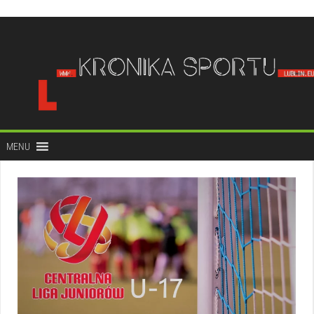
do
treści
MENU