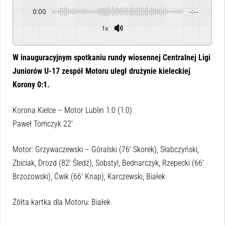
0:00
-:--
1x
Powered By
GSpeech
W inauguracyjnym spotkaniu rundy wiosennej Centralnej Ligi
Juniorów U-17 zespół Motoru uległ drużynie kieleckiej
Korony 0:1.
Korona Kielce – Motor Lublin 1:0 (1:0)
Paweł Tomczyk 22′
Motor: Grzywaczewski – Góralski (76′ Skorek), Słabczyński,
Zbiciak, Drozd (82′ Śledź), Sobstyl, Bednarczyk, Rzepecki (66′
Brzozowski), Ćwik (66′ Knap), Karczewski, Białek
Żółta kartka dla Motoru: Białek