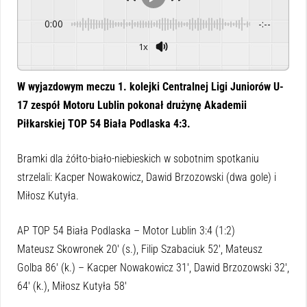
0:00
-:--
1x
Powered By
GSpeech
W wyjazdowym meczu 1. kolejki Centralnej Ligi Juniorów U-
17 zespół Motoru Lublin pokonał drużynę Akademii
Piłkarskiej TOP 54 Biała Podlaska 4:3.
Bramki dla żółto-biało-niebieskich w sobotnim spotkaniu
strzelali: Kacper Nowakowicz, Dawid Brzozowski (dwa gole) i
Miłosz Kutyła.
AP TOP 54 Biała Podlaska – Motor Lublin 3:4 (1:2)
Mateusz Skowronek 20′ (s.), Filip Szabaciuk 52′, Mateusz
Golba 86′ (k.) – Kacper Nowakowicz 31′, Dawid Brzozowski 32′,
64′ (k.), Miłosz Kutyła 58′