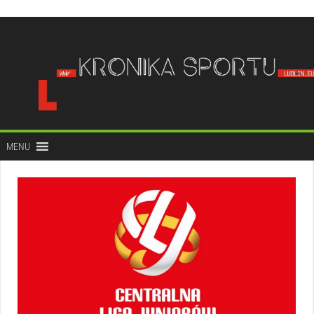
do
treści
MENU