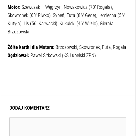
Motor:
Szewczak – Węgrzyn, Nowakowicz (70′ Rogala),
Skowronek (63′ Piwko), Sypeń, Futa (86′ Gede), Lemiecha (56′
Kutyła), Lis (56′ Karwacki), Kukulski (46′ Wlizło), Gierała,
Brzozowski
Żółte kartki dla Motoru:
Brzozowski, Skowronek, Futa, Rogala
Sędziował:
Paweł Sitkowski (KS Lubelski ZPN)
DODAJ KOMENTARZ