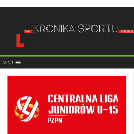
do
treści
MENU