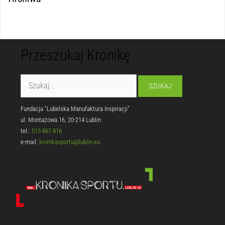
Przeszukaj Kronikę
Fundacja "Lubelska Manufaktura Inspiracji"
ul. Montażowa 16, 20-214 Lublin
tel.:
515 867 816
e-mail:
kronikasportu@lublin.eu