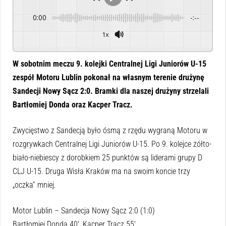
0:00
-:--
1x
Powered By
GSpeech
W sobotnim meczu 9. kolejki Centralnej Ligi Juniorów U-15
zespół Motoru Lublin pokonał na własnym terenie drużynę
Sandecji Nowy Sącz 2:0. Bramki dla naszej drużyny strzelali
Bartłomiej Donda oraz Kacper Tracz.
Zwycięstwo z Sandecją było ósmą z rzędu wygraną Motoru w
rozgrywkach Centralnej Ligi Juniorów U-15. Po 9. kolejce żółto-
biało-niebiescy z dorobkiem 25 punktów są liderami grupy D
CLJ U-15. Druga Wisła Kraków ma na swoim koncie trzy
„oczka” mniej.
Motor Lublin – Sandecja Nowy Sącz 2:0 (1:0)
Bartłomiej Donda 40′, Kacper Tracz 55′